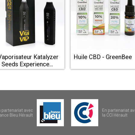
Vaporisateur Katalyzer
Huile CBD - GreenBee
- Seeds Experience
Montpellier
 partenariat avec
En partenariat a
ance Bleu Hérault
la CCI Hérault