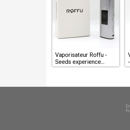
Vaporisateur Roffu -
Seeds experience
Montpellier
En
Fr