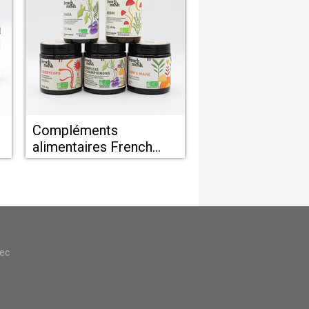
Compléments
alimentaires French
Mush
vec