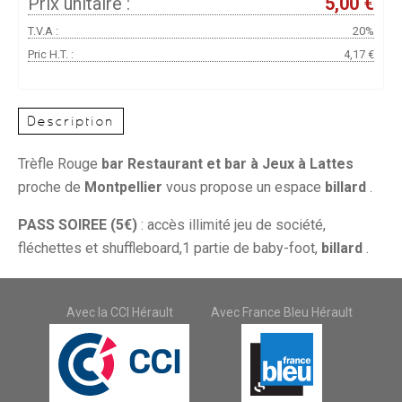
Prix unitaire :
5,00 €
T.V.A :
20%
Pric H.T. :
4,17 €
Description
Trèfle Rouge
bar Restaurant et bar à Jeux à Lattes
proche de
Montpellier
vous propose un espace
billard
.
PASS SOIREE (5€)
: accès illimité jeu de société,
fléchettes et shuffleboard,1 partie de baby-foot,
billard
.
Avec la CCI Hérault
Avec France Bleu Hérault