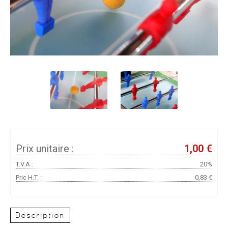
Prix unitaire :
1,00 €
T.V.A :
20%
Pric H.T. :
0,83 €
Description