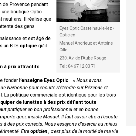
n de Provence pendant
e une boutique Optic
 neuf ans. Il réalise que
attente des gens.
Eyes Optic Castelnau-le-lez •
Opticien
e naissance et est âgé de
Manuel Andrieux et Antoine
ers un BTS
optique
qu’il
Gille
230, Av. de l’Aube Rouge
 à prix attractifs
Tel : 04 67 12 03 71
de fonder
l’enseigne Eyes Optic
. «
Nous avons
de Narbonne pour ensuite s’étendre sur Pézenas et
. La politique commerciale est identique pour les trois
équiper de lunettes à des prix défiant toute
 faut pratiquer en bon professionnel et en bonne
importe quoi, insiste Manuel. Il faut savoir être à l’écoute
oins à des prix corrects. Nous essayons d’exercer au mieux
périmenté. Etre
opticien
, c’est plus de la moitié de ma vie