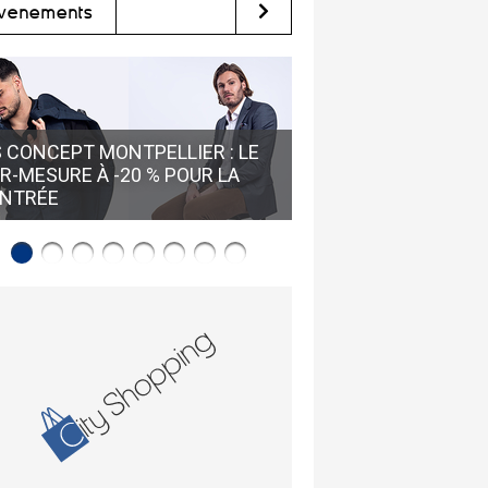
vènements
GUY SANCHEZ HUÎTR
 CONCEPT MONTPELLIER : LE
LOUPIAN • RÉSERVE
R-MESURE À -20 % POUR LA
VISITE GUIDÉE POUR
NTRÉE
L'HUÎTRE DE BOUZIG