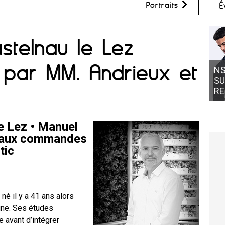
Portraits
É
stelnau le Lez
 par MM. Andrieux et
NS
SU
RE
e Lez • Manuel
le aux commandes
tic
 né il y a 41 ans alors
eine. Ses études
e avant d’intégrer