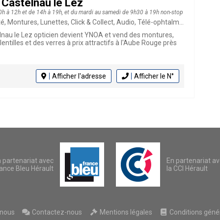
 Castelnau le Lez
0h à 12h et de 14h à 19h, et du mardi au samedi de 9h30 à 19h non-stop
Montures, Lunettes, Click & Collect, Audio, Télé-ophtalmologie, Opticien
lnau le Lez opticien devient YNOA et vend des montures,
lentilles et des verres à prix attractifs à l'Aube Rouge près
Afficher l'adresse
Afficher le N°
 partenariat avec
En partenariat a
ance Bleu Hérault
la CCI Hérault
nous
Contactez-nous
Mentions légales
Conditions généra