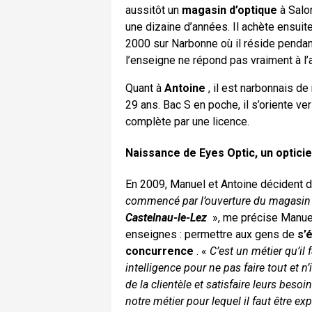
aussitôt un
magasin d’optique
à Salo
une dizaine d’années. Il achète ensuit
2000 sur Narbonne où il réside pendant
l’enseigne ne répond pas vraiment à l’
Quant à
Antoine
, il est narbonnais d
29 ans. Bac S en poche, il s’oriente v
complète par une licence.
Naissance de Eyes Optic, un opticien
En 2009, Manuel et Antoine décident 
commencé par l’ouverture du magasin 
Castelnau-le-Lez
», me précise Manuel
enseignes : permettre aux gens de
s’
concurrence
. «
C’est un métier qu’il
intelligence pour ne pas faire tout et n’
de la clientèle et satisfaire leurs bes
notre métier pour lequel il faut être ex