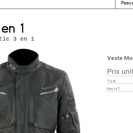
Pasc
en 1
tic 3 en 1
Veste Mot
Prix unit
T.V.A :
Pric H.T. :