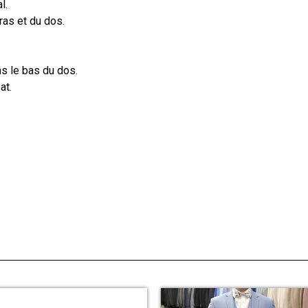
l.
ras et du dos.
s le bas du dos.
at.
.