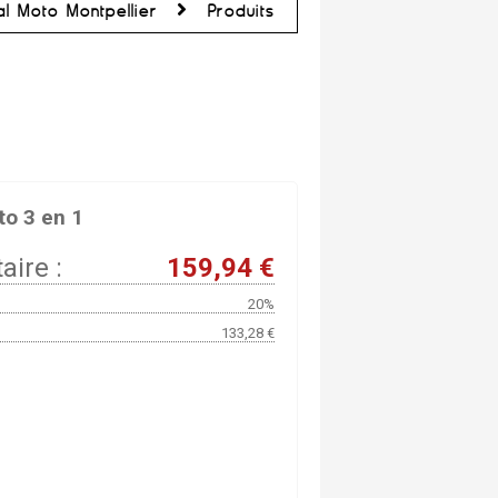
al Moto Montpellier
Produits
o 3 en 1
aire :
159,94 €
20%
133,28 €