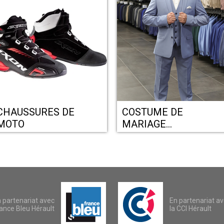
CHAUSSURES DE
COSTUME DE
MOTO
MARIAGE
MONTPELLIER - Le 18
Déstockage de luxe
CASTELNAU LE LEZ
 partenariat avec
En partenariat a
ance Bleu Hérault
la CCI Hérault