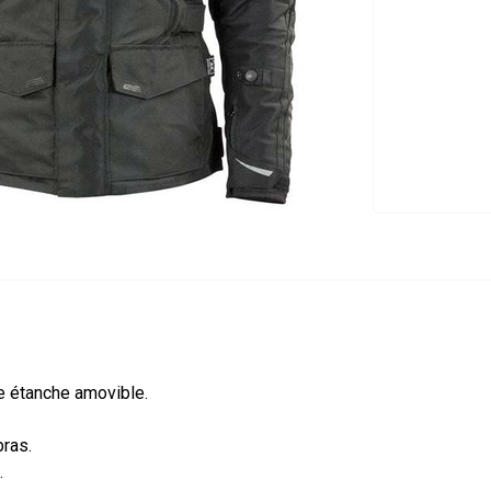
e étanche amovible.
bras.
.