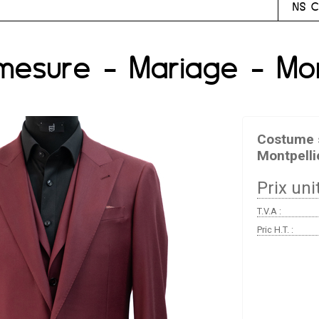
NS C
esure - Mariage - Mont
Costume s
Montpelli
Prix unit
T.V.A :
Pric H.T. :