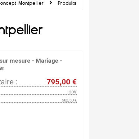
oncept Montpellier
Produits
pellier
ur mesure - Mariage -
er
aire :
795,00 €
20%
662,50 €