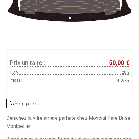
Prix unitaire :
50,00 €
T.V.A :
20%
Pric H.T. :
41,67 €
Description
Dénichez la vitre arrière parfaite chez Mondial Pare Brise
Montpellier.