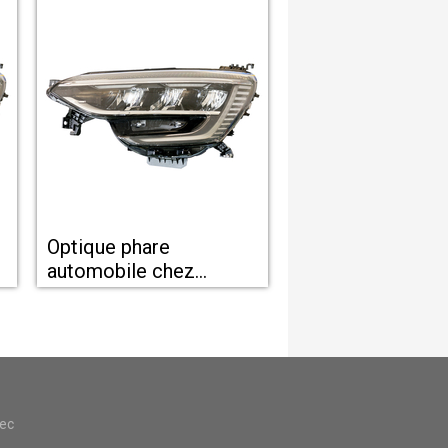
Optique phare
automobile chez
Mondial Pare Brise
Montpellier
vec