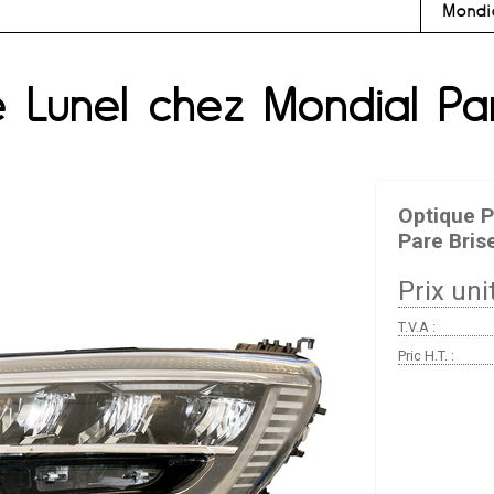
Mondi
 Lunel chez Mondial Pa
Optique P
Pare Bris
Prix unit
T.V.A :
Pric H.T. :