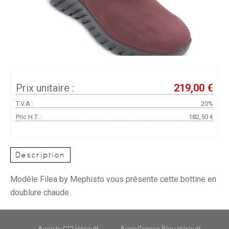
Prix unitaire :
219,00 €
T.V.A :
20%
Pric H.T. :
182,50 €
Description
Modèle Filea by Mephisto vous présente cette bottine en
doublure chaude.
Avec la CCI Hérault
Avec France Bleu Hérault