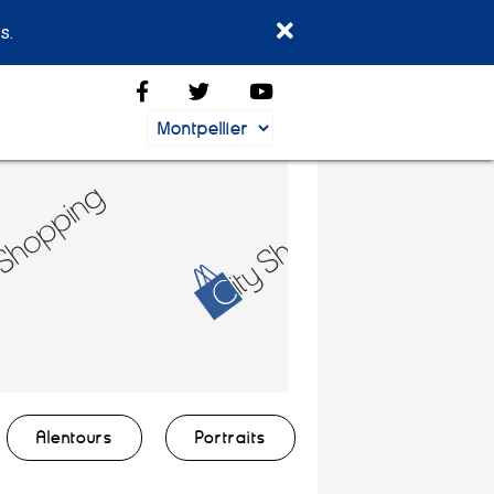
s.
Alentours
Portraits