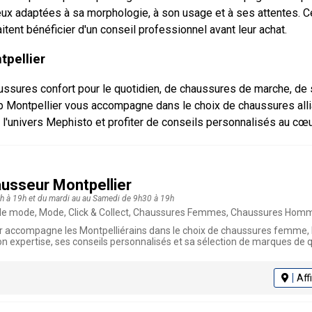
eux adaptées à sa morphologie, à son usage et à ses attentes. Ce
tent bénéficier d'un conseil professionnel avant leur achat.
tpellier
ussures confort pour le quotidien, de chaussures de marche, d
ntpellier vous accompagne dans le choix de chaussures alliant 
l'univers Mephisto et profiter de conseils personnalisés au cœu
ausseur Montpellier
4h à 19h et du mardi au au Samedi de 9h30 à 19h
ode, Mode, Click & Collect, Chaussures Femmes, Chaussures Hommes, Chaussures, Vêteme
r accompagne les Montpelliérains dans le choix de chaussures femme,
n expertise, ses conseils personnalisés et sa sélection de marques de q
Aff