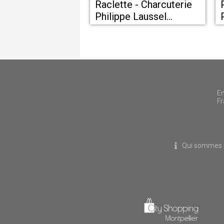
Raclette - Charcuterie
Philippe Laussel
Clermont l'Hérault
En
Fr
Qui sommes 