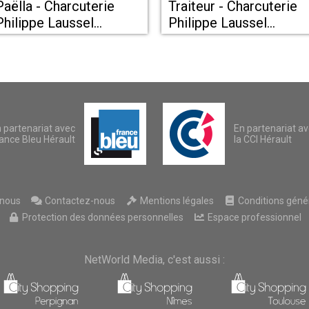
Paëlla - Charcuterie
Traiteur - Charcuterie
Philippe Laussel
Philippe Laussel
Clermont l'Hérault
Clermont l'Hérault
 partenariat avec
En partenariat a
ance Bleu Hérault
la CCI Hérault
nous
Contactez-nous
Mentions légales
Conditions généra
Protection des données personnelles
Espace professionnel
NetWorld Media, c'est aussi :