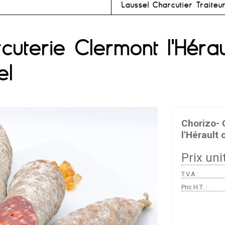
Laussel Charcutier Traiteu
cuterie Clermont l'Hérau
el
Chorizo- 
l'Hérault
Prix unit
T.V.A :
Pric H.T. :