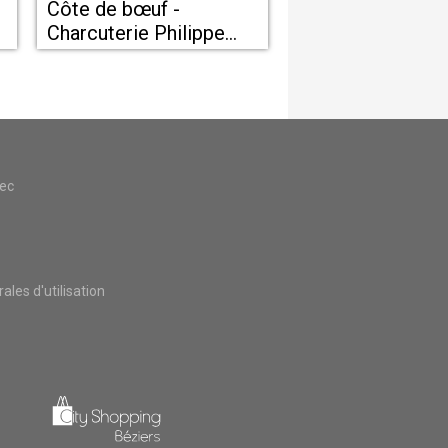
Côte de bœuf -
Charcuterie Philippe
Laussel Clermont
L'Hérault
vec
les d'utilisation