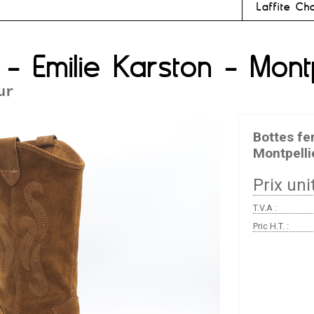
Laffite Ch
- Emilie Karston - Montp
ur
Bottes fe
Montpelli
Prix unit
T.V.A :
Pric H.T. :