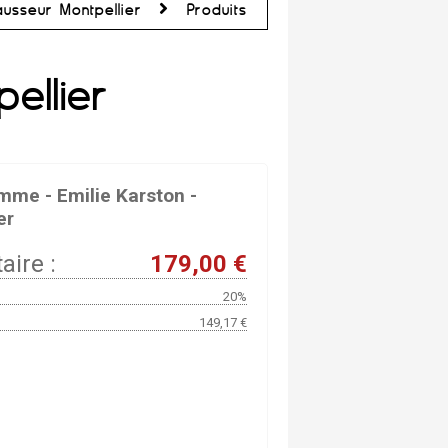
ausseur Montpellier
Produits
ellier
mme - Emilie Karston -
er
aire :
179,00 €
20%
149,17 €