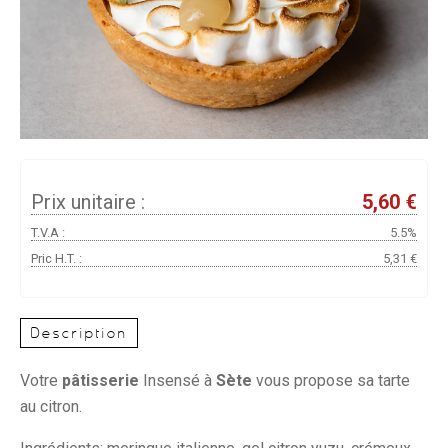
Prix unitaire :
5,60 €
T.V.A :
5.5%
Pric H.T. :
5,31 €
Description
Votre
pâtisserie
Insensé à
Sète
vous propose sa tarte
au citron.