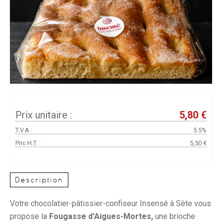
Prix unitaire :
5,80 €
T.V.A :
5.5%
Pric H.T. :
5,50 €
Description
Votre chocolatier-pâtissier-confiseur Insensé à Sète vous
propose la
Fougasse d'Aigues-Mortes,
une brioche