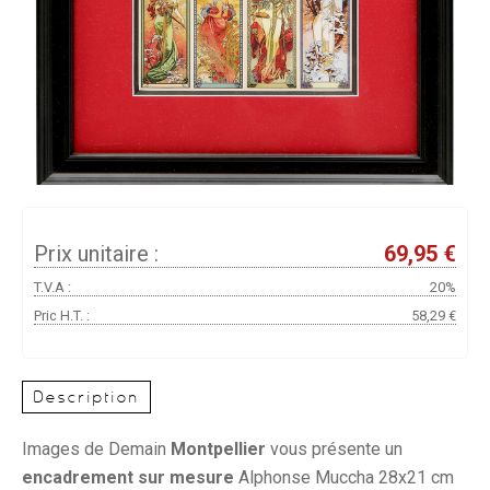
Prix unitaire :
69,95 €
T.V.A :
20%
Pric H.T. :
58,29 €
Description
Images de Demain
Montpellier
vous présente un
encadrement sur mesure
Alphonse Muccha 28x21 cm