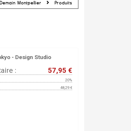
Demain Montpellier
Produits
okyo - Design Studio
aire :
57,95 €
20%
48,29 €