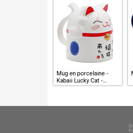
Mug en porcelaine -
Kabaii Lucky Cat -
Tokyo Studio Design
En
Fr