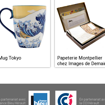
Mug Tokyo
Papeterie Montpellier
chez Images de Demai
 partenariat avec
En partenariat a
ance Bleu Hérault
la CCI Hérault