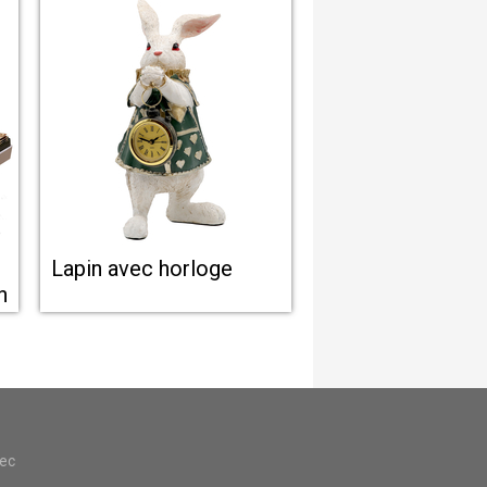
Lapin avec horloge
n
vec