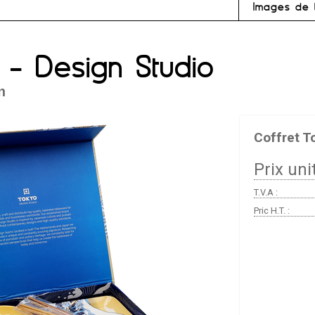
Images de 
 - Design Studio
n
Coffret T
Prix unit
T.V.A :
Pric H.T. :