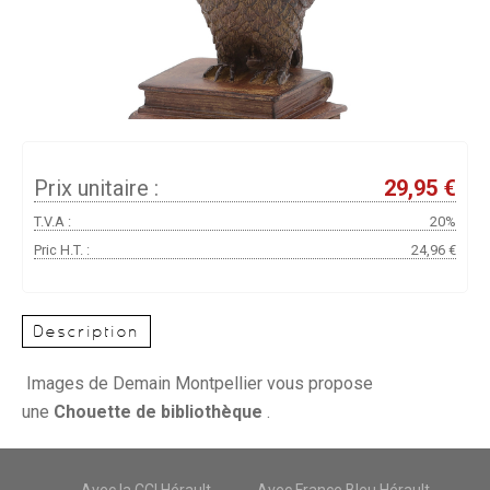
Prix unitaire :
29,95 €
T.V.A :
20%
Pric H.T. :
24,96 €
Description
Images de Demain Montpellier vous propose
une
Chouette de bibliothèque
.
Avec la CCI Hérault
Avec France Bleu Hérault