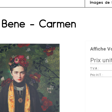
Images de 
o Bene - Carmen
Affiche V
Prix unit
T.V.A :
Pric H.T. :