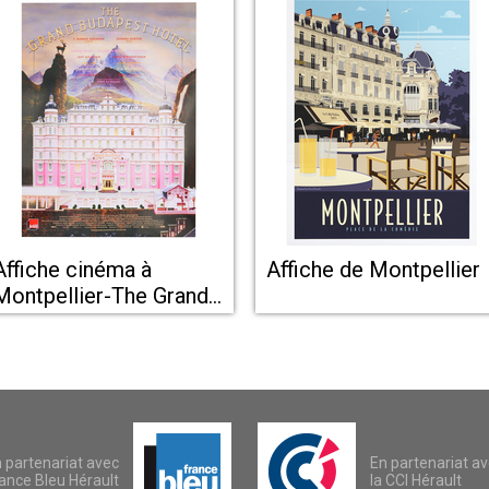
Affiche cinéma à
Affiche de Montpellier
Montpellier-The Grand
Budapest Hôtel
 partenariat avec
En partenariat a
ance Bleu Hérault
la CCI Hérault