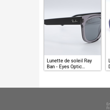
Lunette de soleil Ray
Ban - Eyes Optic
Castelnau le lez
En
Fr