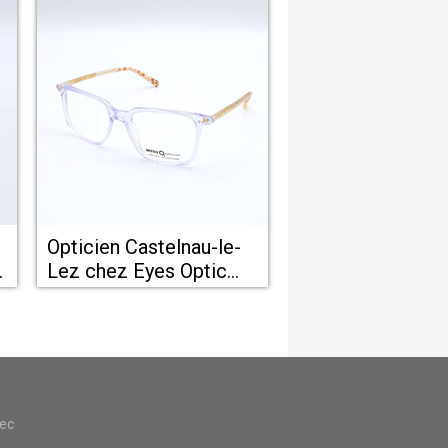
Opticien Castelnau-le-
e
Lez chez Eyes Optic
Castelnau-le-Lez
vec