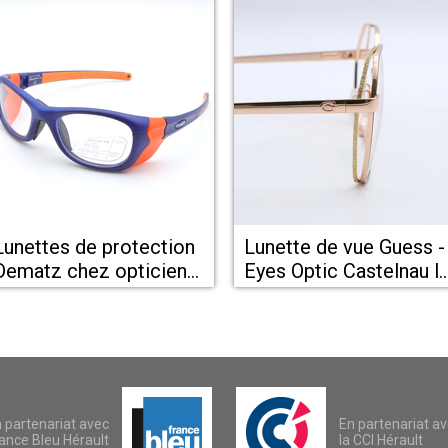
Lunettes de protection
Lunette de vue Guess -
Dematz chez opticien
Eyes Optic Castelnau l
Eyes Optic Castelnau le
Lez
Lez
 partenariat avec
En partenariat a
ance Bleu Hérault
la CCI Hérault