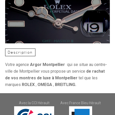
Description
Votre agence
Argor Montpellier
qui se situe au centre-
ville de Montpellier vous propose un service
de rachat
de vos montres de luxe à Montpellier
tel que les
marques
ROLEX
,
OMEGA
,
BREITLING.
Avec la CCI Hérault
Avec France Bleu Hérault